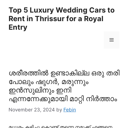
Skip
Top 5 Luxury Wedding Cars to
to
Rent in Thrissur for a Royal
content
Entry
Menu
ശരീരത്തിൽ ഉണ്ടാകില്ല ഒരു തരി
പോലും ഷുഗർ, മരുന്നും
ഇൻസുലിനും ഇനി
എന്നന്നേക്കുമായി മാറ്റി നിർത്താം
November 23, 2024
by
Febin
മധുരം കഴിച്ചു കൊണ്ട് തന്നെ നമുക്ക് എങ്ങനെ