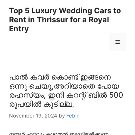
Skip
Top 5 Luxury Wedding Cars to
to
Rent in Thrissur for a Royal
content
Entry
Menu
പാൽ കവർ കൊണ്ട് ഇങ്ങനെ
ഒന്നു ചെയൂ,അറിയാതെ പോയ
രഹസ്യം, ഇനി കറന്റ്‌ ബിൽ 500
രൂപയിൽ കൂടില്ല,
November 19, 2024
by
Febin
നമ്മൾ ഏറ്റവും കൂടുതൽ ബുദ്ധിമുട്ടിക്കുന്ന