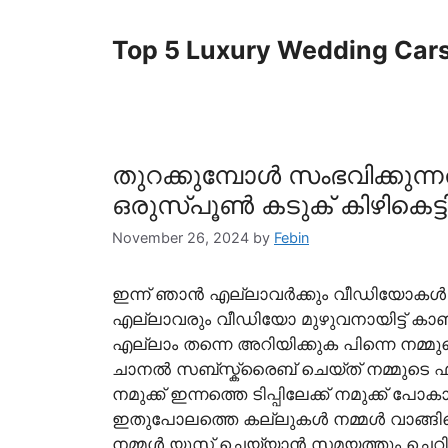
Skip
to
Top 5 Luxury Wedding Cars t
content
തുറക്കുമ്പോൾ സംഭവിക്കുന
ഒരുസ്പൂൺ കടുക് കിഴികെട്ട
November 26, 2024
by
Febin
ഇന്ന് ഞാൻ എല്ലാവർക്കും വീഡിയോകൾ എല്
എല്ലാവരും വീഡിയോ മുഴുവനായിട്ട് കാണു
എല്ലാം തന്നെ അറിയിക്കുക പിന്നെ നമ്
ചാനൽ സബ്സ്ക്രൈബ് ചെയ്ത് നമ്മുടെ 
നമുക്ക് ഇന്നത്തെ ടിപ്പിലേക്ക് നമുക്ക് 
ഇതുപോലത്തെ കല്ലുകൾ നമ്മൾ വാങ്ങിക്കൊ
നമ്മൾ യൂസ് ചെയ്യാൻ സമയത്തും ചെറിയ